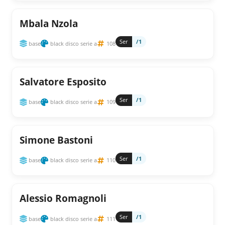
Mbala Nzola
Ser
/1
base
black disco serie a
108
Salvatore Esposito
Ser
/1
base
black disco serie a
109
Simone Bastoni
Ser
/1
base
black disco serie a
110
Alessio Romagnoli
Ser
/1
base
black disco serie a
111