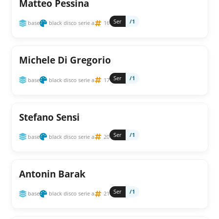
Matteo Pessina
Ser
/1
base
black disco serie a
16
Michele Di Gregorio
Ser
/1
base
black disco serie a
17
Stefano Sensi
Ser
/1
base
black disco serie a
20
Antonin Barak
Ser
/1
base
black disco serie a
21