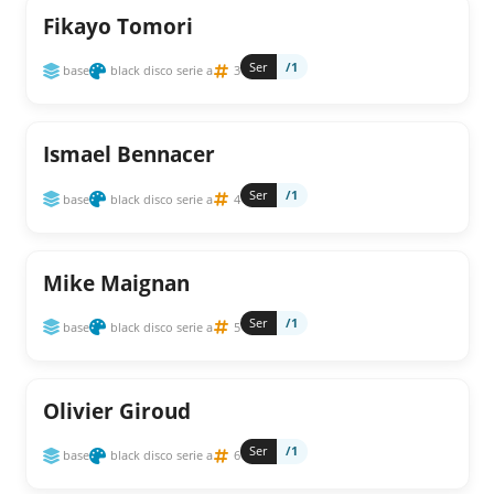
Fikayo Tomori
Ser
/1
base
black disco serie a
3
Ismael Bennacer
Ser
/1
base
black disco serie a
4
Mike Maignan
Ser
/1
base
black disco serie a
5
Olivier Giroud
Ser
/1
base
black disco serie a
6