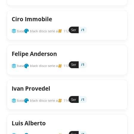
Ciro Immobile
Ser
/1
base
black disco serie a
112
Felipe Anderson
Ser
/1
base
black disco serie a
113
Ivan Provedel
Ser
/1
base
black disco serie a
114
Luis Alberto