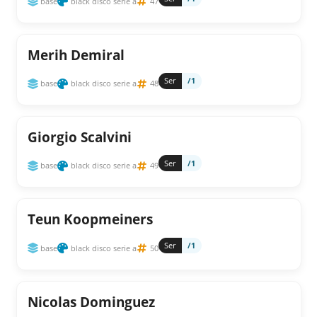
base
black disco serie a
47
Merih Demiral
Ser
/1
base
black disco serie a
48
Giorgio Scalvini
Ser
/1
base
black disco serie a
49
Teun Koopmeiners
Ser
/1
base
black disco serie a
50
Nicolas Dominguez