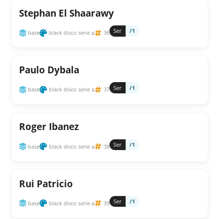
Stephan El Shaarawy
Ser
/1
base
black disco serie a
36
Paulo Dybala
Ser
/1
base
black disco serie a
37
Roger Ibanez
Ser
/1
base
black disco serie a
38
Rui Patricio
Ser
/1
base
black disco serie a
39