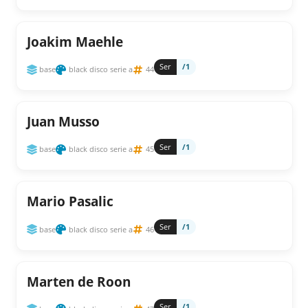
Joakim Maehle
Ser
/1
base
black disco serie a
44
Juan Musso
Ser
/1
base
black disco serie a
45
Mario Pasalic
Ser
/1
base
black disco serie a
46
Marten de Roon
Ser
/1