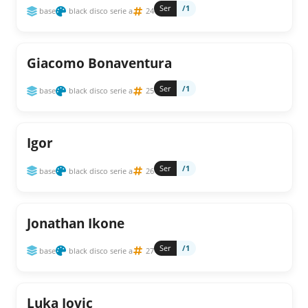
Ser
/1
base
black disco serie a
24
Giacomo Bonaventura
Ser
/1
base
black disco serie a
25
Igor
Ser
/1
base
black disco serie a
26
Jonathan Ikone
Ser
/1
base
black disco serie a
27
Luka Jovic