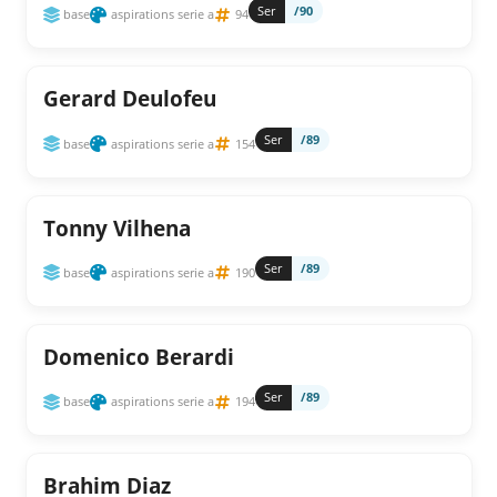
Ser
/90
base
aspirations serie a
94
Gerard Deulofeu
Ser
/89
base
aspirations serie a
154
Tonny Vilhena
Ser
/89
base
aspirations serie a
190
Domenico Berardi
Ser
/89
base
aspirations serie a
194
Brahim Diaz