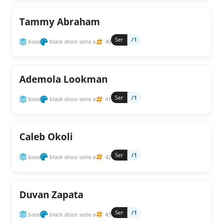
Tammy Abraham
Ser
/1
base
black disco serie a
40
Ademola Lookman
Ser
/1
base
black disco serie a
41
Caleb Okoli
Ser
/1
base
black disco serie a
42
Duvan Zapata
Ser
/1
base
black disco serie a
43