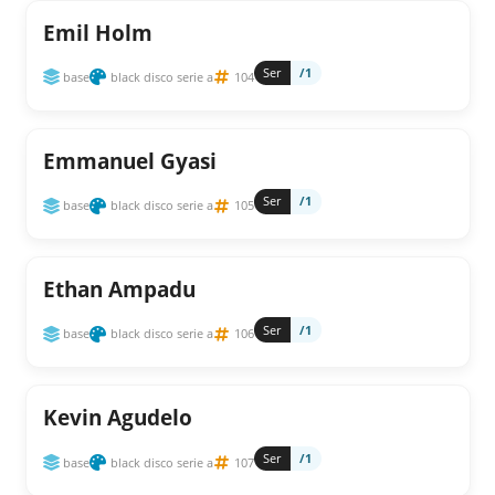
Emil Holm
Ser
/1
base
black disco serie a
104
Emmanuel Gyasi
Ser
/1
base
black disco serie a
105
Ethan Ampadu
Ser
/1
base
black disco serie a
106
Kevin Agudelo
Ser
/1
base
black disco serie a
107