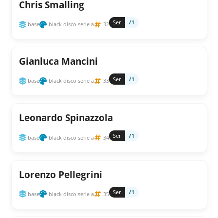
Chris Smalling
Ser
/1
base
black disco serie a
32
Gianluca Mancini
Ser
/1
base
black disco serie a
33
Leonardo Spinazzola
Ser
/1
base
black disco serie a
34
Lorenzo Pellegrini
Ser
/1
base
black disco serie a
35