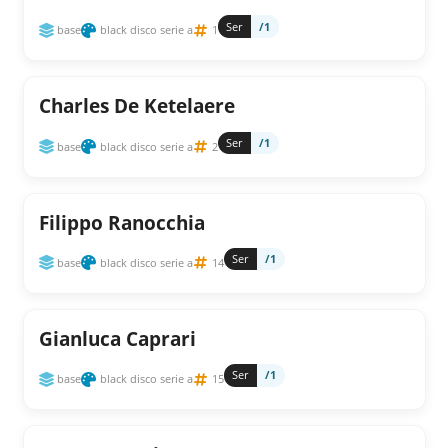
Ser
/1
base
black disco serie a
1
Charles De Ketelaere
Ser
/1
base
black disco serie a
2
Filippo Ranocchia
Ser
/1
base
black disco serie a
14
Gianluca Caprari
Ser
/1
base
black disco serie a
15