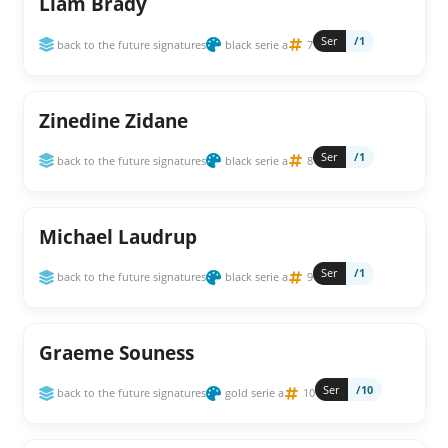
Liam Brady
Ser
/1
back to the future signatures
black serie a
7
Zinedine Zidane
Ser
/1
back to the future signatures
black serie a
8
Michael Laudrup
Ser
/1
back to the future signatures
black serie a
9
Graeme Souness
Ser
/10
back to the future signatures
gold serie a
10