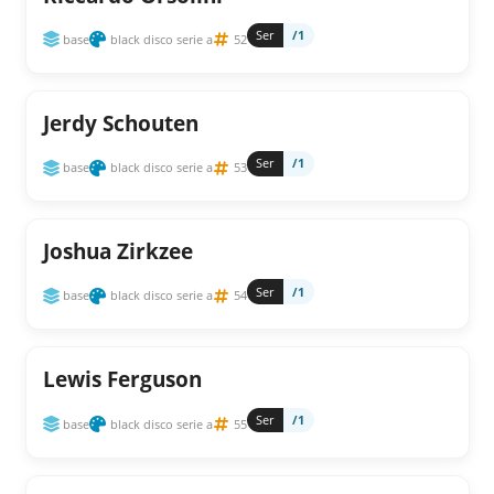
Ser
/1
base
black disco serie a
52
Jerdy Schouten
Ser
/1
base
black disco serie a
53
Joshua Zirkzee
Ser
/1
base
black disco serie a
54
Lewis Ferguson
Ser
/1
base
black disco serie a
55