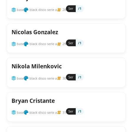
Ser
/1
base
black disco serie a
28
Nicolas Gonzalez
Ser
/1
base
black disco serie a
29
Nikola Milenkovic
Ser
/1
base
black disco serie a
30
Bryan Cristante
Ser
/1
base
black disco serie a
31