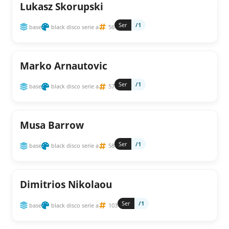
Lukasz Skorupski
Ser
/1
base
black disco serie a
56
Marko Arnautovic
Ser
/1
base
black disco serie a
57
Musa Barrow
Ser
/1
base
black disco serie a
58
Dimitrios Nikolaou
Ser
/1
base
black disco serie a
103