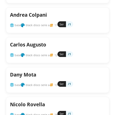
Andrea Colpani
Ser
/1
base
black disco serie a
11
Carlos Augusto
Ser
/1
base
black disco serie a
12
Dany Mota
Ser
/1
base
black disco serie a
13
Nicolo Rovella
Ser
/1
base
black disco serie a
18