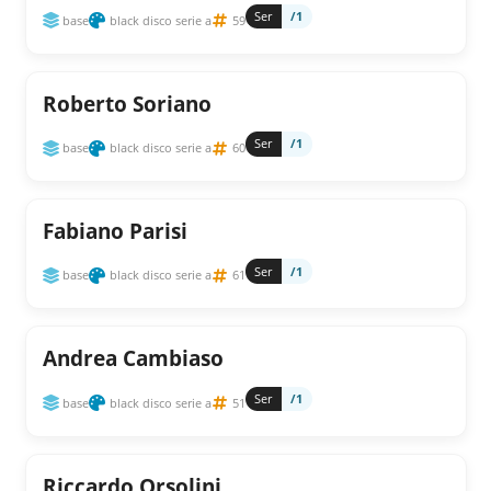
Ser
/1
base
black disco serie a
59
Roberto Soriano
Ser
/1
base
black disco serie a
60
Fabiano Parisi
Ser
/1
base
black disco serie a
61
Andrea Cambiaso
Ser
/1
base
black disco serie a
51
Riccardo Orsolini