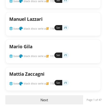
Ser
/1
base
black disco serie a
115
Manuel Lazzari
Ser
/1
base
black disco serie a
116
Mario Gila
Ser
/1
base
black disco serie a
117
Mattia Zaccagni
Ser
/1
base
black disco serie a
118
Next
Page 1 of 47